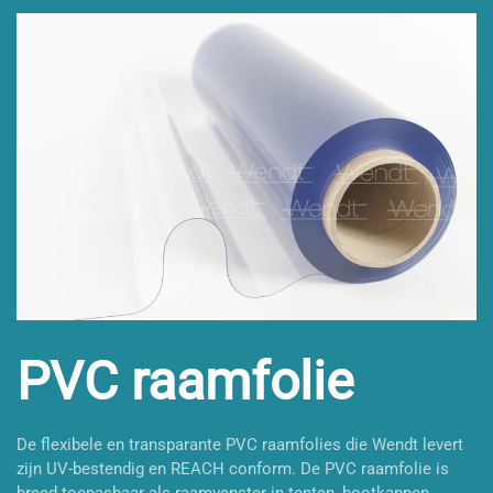
PVC raamfolie
De flexibele en transparante PVC raamfolies die Wendt levert
zijn UV-bestendig en REACH conform. De PVC raamfolie is
breed toepasbaar als raamvenster in tenten, bootkappen,