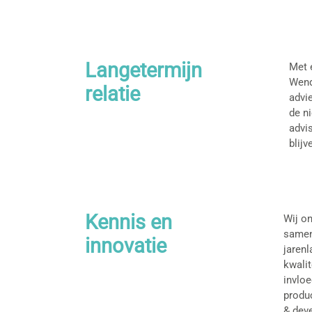
Langetermijn
Met 
Wend
relatie
advie
de n
advi
blijv
Kennis en
Wij o
samen
innovatie
jarenl
kwali
invlo
produ
& dev