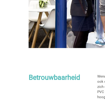
Betrouwbaarheid
Wend
ook d
zich
PVC 
hoogw