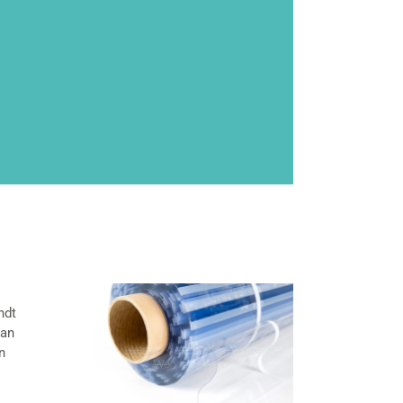
ndt
van
n