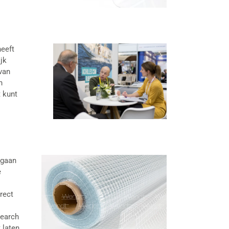
eeft
jk
van
n
 kunt
 gaan
e
rect
search
 laten