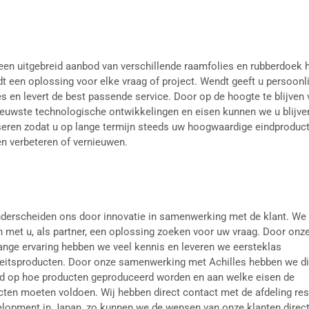
een uitgebreid aanbod van verschillende raamfolies en rubberdoek h
t een oplossing voor elke vraag of project. Wendt geeft u persoonli
s en levert de best passende service. Door op de hoogte te blijven 
ieuwste technologische ontwikkelingen en eisen kunnen we u blijve
seren zodat u op lange termijn steeds uw hoogwaardige eindproduct
en verbeteren of vernieuwen.
nderscheiden ons door innovatie in samenwerking met de klant. We
 met u, als partner, een oplossing zoeken voor uw vraag. Door onz
ange ervaring hebben we veel kennis en leveren we eersteklas
teitsproducten. Door onze samenwerking met Achilles hebben we di
ed op hoe producten geproduceerd worden en aan welke eisen de
cten moeten voldoen. Wij hebben direct contact met de afdeling re
elopment in Japan, zo kunnen we de wensen van onze klanten direct