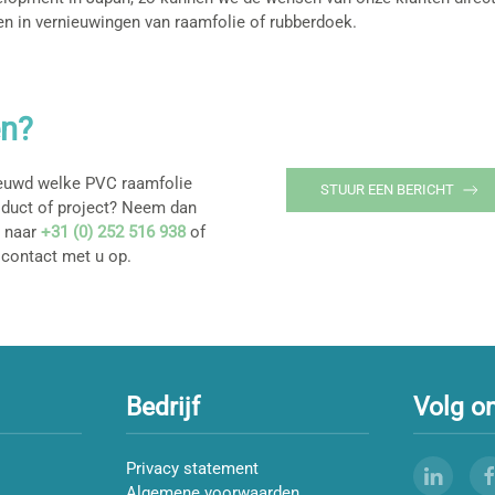
en in vernieuwingen van raamfolie of rubberdoek.
en?
ieuwd welke PVC raamfolie
STUUR EEN BERICHT
oduct of project? Neem dan
n naar
+31 (0) 252 516 938
of
 contact met u op.
Bedrijf
Volg o
Privacy statement
Algemene voorwaarden